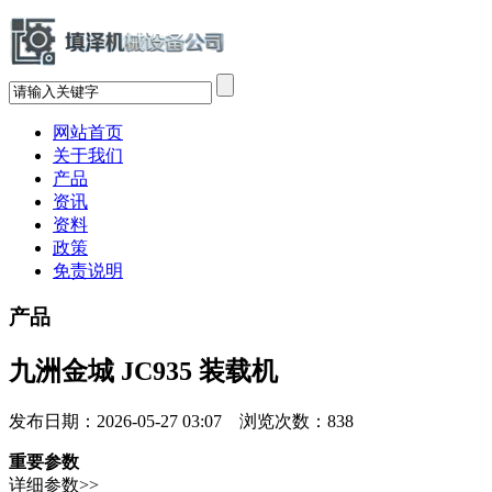
网站首页
关于我们
产品
资讯
资料
政策
免责说明
产品
九洲金城 JC935 装载机
发布日期：2026-05-27 03:07 浏览次数：
838
重要参数
详细参数>>