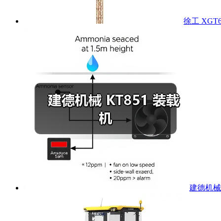
徐工 XGT6
建德机械 