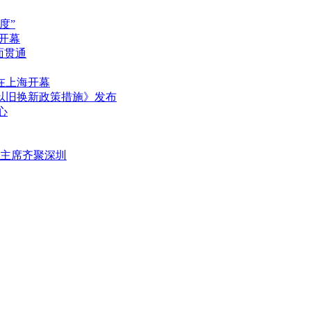
度”
圳开幕
面贯通
在上海开幕
品以旧换新政策措施》发布
心
任主席齐聚深圳