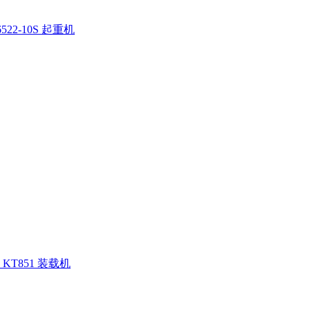
522-10S 起重机
KT851 装载机