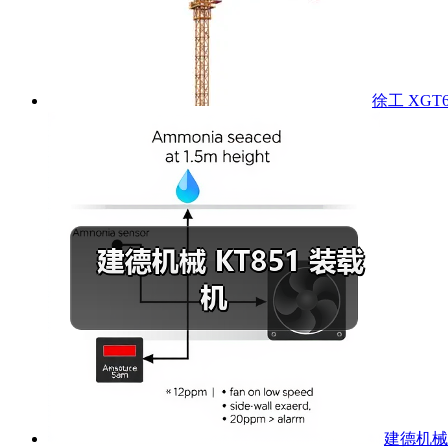
徐工 XGT6
建德机械 