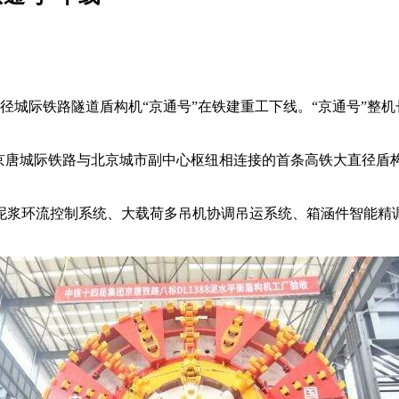
际铁路隧道盾构机“京通号”在铁建重工下线。“京通号”整机长约
唐城际铁路与北京城市副中心枢纽相连接的首条高铁大直径盾
浆环流控制系统、大载荷多吊机协调吊运系统、箱涵件智能精调