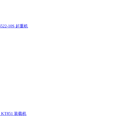
522-10S 起重机
KT851 装载机