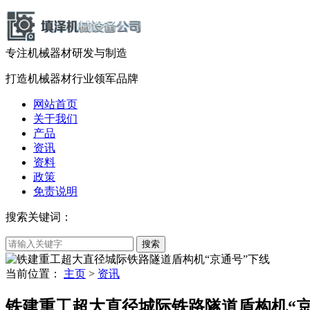
专注机械器材
研发
与
制造
打造机械器材
行业领军品牌
网站首页
关于我们
产品
资讯
资料
政策
免责说明
搜索关键词：
当前位置：
主页
>
资讯
铁建重工超大直径城际铁路隧道盾构机“京