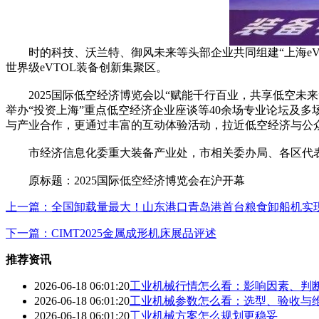
时的科技、沃兰特、御风未来等头部企业共同组建“上海eV
世界级eVTOL装备创新集聚区。
2025国际低空经济博览会以“赋能千行百业，共享低空未来”
举办“投资上海”重点低空经济企业座谈等40余场专业论坛及
与产业合作，更通过丰富的互动体验活动，拉近低空经济与公
市经济信息化委重大装备产业处，市相关委办局、各区代表
原标题：2025国际低空经济博览会在沪开幕
上一篇：全国卸载量最大！山东港口青岛港首台粮食卸船机实
下一篇：CIMT2025金属成形机床展品评述
推荐资讯
2026-06-18 06:01:20
工业机械行情怎么看：影响因素、判
2026-06-18 06:01:20
工业机械参数怎么看：选型、验收与
2026-06-18 06:01:20
工业机械方案怎么规划更稳妥