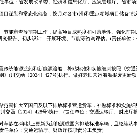
任单位：省发展改革委、经济和信息化厅、应急管理厅、省市场
目谋划和常态化储备，按月对各市(州)和重点领域项目储备情
、节能审查等前期工作，提高项目成熟度和可落地性。强化前期
研究报告、初步设计，开展环境、节能等咨询评估。(责任单位
传统能源渡船和新能源渡船，补贴标准和实施细则按照《交通运输
则》(川交函〔2024〕427号)执行。做好老旧营运船舶报废
补贴范围扩大至国四及以下排放标准营运货车，补贴标准和实施细
(川交函〔2024〕428号)执行。(责任单位：交通运输厅、财政厅
车龄在8年以上更新为新能源或国六排放标准车辆，且继续从事农
责任单位：交通运输厅、财政厅按职责分工负责)