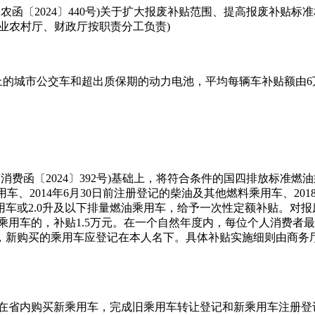
函〔2024〕440号)关于扩大报废补贴范围、提高报废补贴
业农村厅、财政厅按职责分工负责)
上的城市公交车和超出质保期的动力电池，平均每辆车补贴额由6
费函〔2024〕392号)基础上，将符合条件的国四排放标准燃
乘用车、2014年6月30日前注册登记的柴油及其他燃料乘用车、2
车或2.0升及以下排量燃油乘用车，给予一次性定额补贴。对报
油乘用车的，补贴1.5万元。在一个自然年度内，每位个人消费
期间，新购买的乘用车应登记在本人名下。具体补贴实施细则由商务
并在省内购买新乘用车，完成旧乘用车转让登记和新乘用车注册