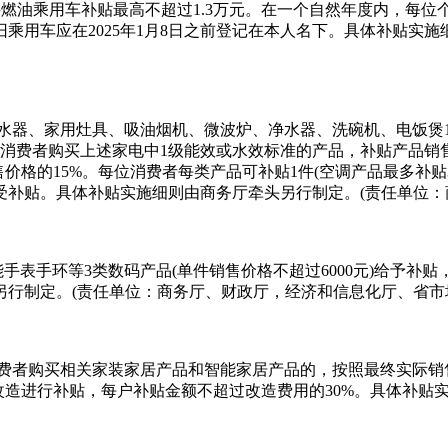
购买燃油乘用车补贴最高不超过1.3万元。在一个自然年度内，每
乘用车应在2025年1月8日之前登记在本人名下。具体补贴实
水器、家用灶具、吸油烟机、微波炉、净水器、洗碗机、电饭煲1
消费者购买上述家电中1级能效或水效标准的产品，补贴产品销售
格的15%。每位消费者每类产品可补贴1件(空调产品最多补贴3件
享受补贴。具体补贴实施细则由商务厅牵头另行制定。(责任单位
能手表手环等3类数码产品(单件销售价格不超过6000元)给予补
另行制定。(责任单位：商务厅、财政厅，经济和信息化厅、省市
费者购买相关家装家居产品和智能家居产品的，按照最终实际销售
改造进行补贴，每户补贴金额不超过改造费用的30%。具体补贴