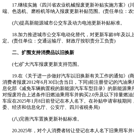
17.继续实施《四川省农业机械报废更新补贴实施方案》(川农
端、色选机、磨粉机等纳入报废更新补贴范围。(责任单位：农
(六)提高新能源城市公交车及动力电池更新补贴标准。
18.加力推进城市公交车电动化替代，对更新车龄8年及以
定。(责任单位：交通运输厅、财政厅按职责分工负责)
二、扩围支持消费品以旧换新
(七)扩大汽车报废更新支持范围。
19.在《关于进一步做好汽车以旧换新有关工作的通知》(商消
消费者报废2012年6月30日(含当日，下同)前注册登记的汽油
息化部《减免车辆购置税的新能源汽车车型目录》的新能源乘用
对报废符合上述条件旧燃油乘用车并购买2.0升及以下排量燃
车应在2025年1月8日前登记在本人名下。在补贴申请审核
委、经济和信息化厅、公安厅、四川省税务局)
(八)完善汽车置换更新补贴标准。
20.2025年，对个人消费者转让登记在本人名下旧乘用车