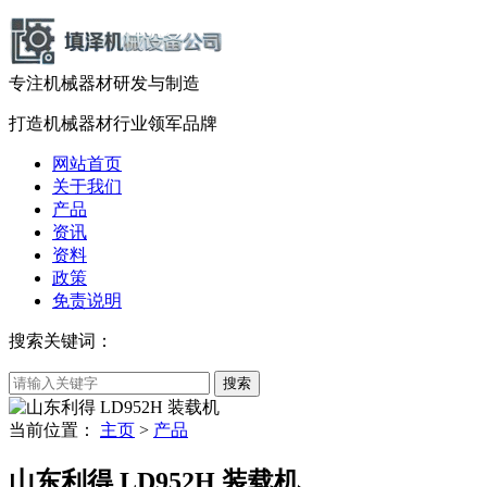
专注机械器材
研发
与
制造
打造机械器材
行业领军品牌
网站首页
关于我们
产品
资讯
资料
政策
免责说明
搜索关键词：
当前位置：
主页
>
产品
山东利得 LD952H 装载机