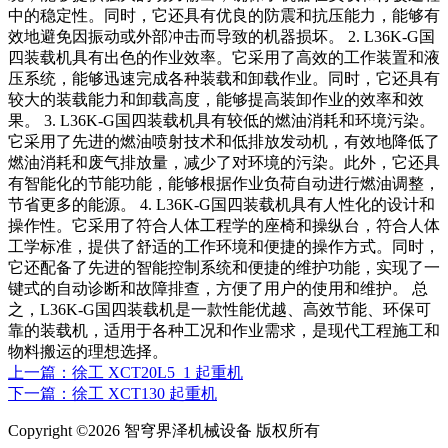
中的稳定性。同时，它还具有优良的防震和抗压能力，能够有
效地避免因振动或外部冲击而导致的机器损坏。 2. L36K-G国
四装载机具有出色的作业效率。它采用了高效的工作装置和液
压系统，能够迅速完成各种装载和卸载作业。同时，它还具有
较大的装载能力和卸载高度，能够提高装卸作业的效率和效
果。 3. L36K-G国四装载机具有较低的燃油消耗和环境污染。
它采用了先进的燃油喷射技术和低排放发动机，有效地降低了
燃油消耗和废气排放量，减少了对环境的污染。此外，它还具
有智能化的节能功能，能够根据作业负荷自动进行燃油调整，
节省更多的能源。 4. L36K-G国四装载机具有人性化的设计和
操作性。它采用了符合人体工程学的座椅和操纵台，符合人体
工学标准，提供了舒适的工作环境和便捷的操作方式。同时，
它还配备了先进的智能控制系统和便捷的维护功能，实现了一
键式的自动诊断和故障排查，方便了用户的使用和维护。 总
之，L36K-G国四装载机是一款性能优越、高效节能、环保可
靠的装载机，适用于各种工况和作业需求，是现代工程施工和
物料搬运的理想选择。
上一篇：徐工 XCT20L5_1 起重机
下一篇：徐工 XCT130 起重机
Copyright ©2026 智穹界泽机械设备 版权所有