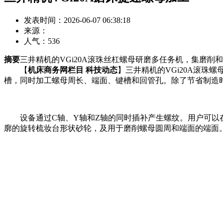
发表时间：2026-06-07 06:38:18
来源：
人气：
536
摘要
三井精机的VGi20A滚珠丝杠螺母研磨多任务机，集磨
【
机床商务网栏目 科技动态
】三井精机的VGi20A滚珠
槽，同时加工螺母周长、端面、键槽和回管孔。除了节省制造
设备通过C轴、Y轴和Z轴的同时插补产生螺纹。用户可以在FA
廓的旋转梳妆台形状砂轮，及用于磨削螺母圆周和端面的端面