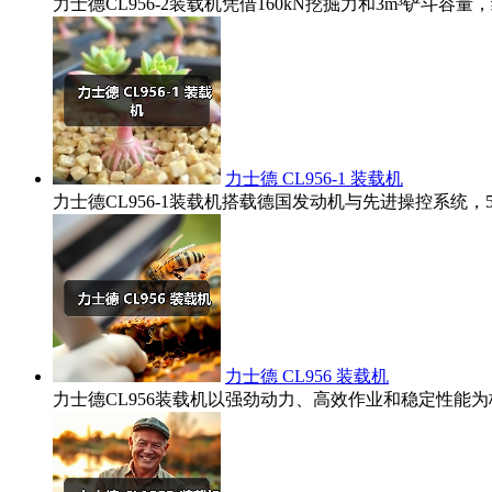
力士德CL956-2装载机凭借160kN挖掘力和3m³铲
力士德 CL956-1 装载机
力士德CL956-1装载机搭载德国发动机与先进操控系统
力士德 CL956 装载机
力士德CL956装载机以强劲动力、高效作业和稳定性