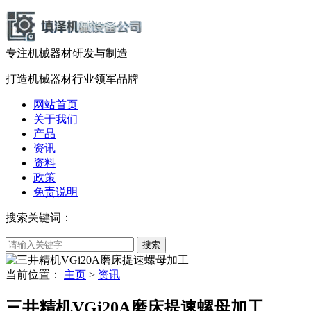
专注机械器材
研发
与
制造
打造机械器材
行业领军品牌
网站首页
关于我们
产品
资讯
资料
政策
免责说明
搜索关键词：
当前位置：
主页
>
资讯
三井精机VGi20A磨床提速螺母加工