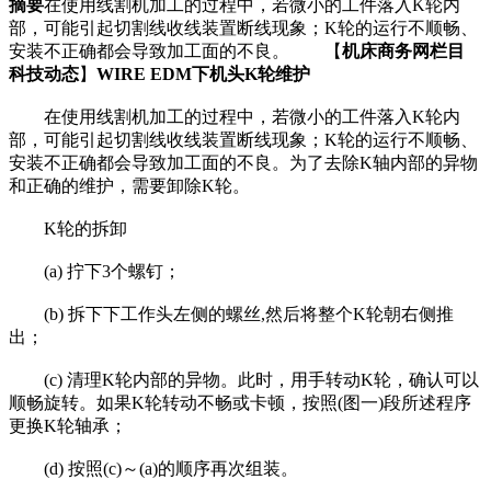
摘要
在使用线割机加工的过程中，若微小的工件落入K轮内
部，可能引起切割线收线装置断线现象；K轮的运行不顺畅、
安装不正确都会导致加工面的不良。 【
机床商务网栏目
科技动态
】
WIRE EDM下机头K轮维护
在使用线割机加工的过程中，若微小的工件落入K轮内
部，可能引起切割线收线装置断线现象；K轮的运行不顺畅、
安装不正确都会导致加工面的不良。为了去除K轴内部的异物
和正确的维护，需要卸除K轮。
K轮的拆卸
(a) 拧下3个螺钉；
(b) 拆下下工作头左侧的螺丝,然后将整个K轮朝右侧推
出；
(c) 清理K轮内部的异物。此时，用手转动K轮，确认可以
顺畅旋转。如果K轮转动不畅或卡顿，按照(图一)段所述程序
更换K轮轴承；
(d) 按照(c)～(a)的顺序再次组装。