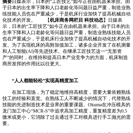
摘要
日媒表示，日本的“工匠技艺”如今正在由机器来承担。由
于日本的出生率下降和人口老龄化等问题日益严重，制造业熟
练技能人员也在严重减少，于是机床行业加快了提高机械自动
化技术的开发。 【
机床商务网栏目 科技动态
】日媒表
示，日本的“工匠技艺”如今正在由机器来承担。由于日本的出
生率下降和人口老龄化等问题日益严重，制造业熟练技能人员
也在严重减少，于是机床行业加快了提高机械自动化技术的开
发。为了实现机床的高附加值加工，诸多企业开发了在机测量
和人工智能(AI)等先进技术。在继承工匠技艺这一“无形资
产”的同时，在维持和提高日本产业竞争力的方面，机床制造
商所发挥的作用比以往更大。
“人人都能轻松”实现高精度加工
在加工现场，为了稳定地维持高精度，需要大量依赖熟练
技工的经验和直觉。在熟练工人不断减少的情况下，代替熟练
技能的先进制造技术是业界的重要课题。Okuma在冲压模具的
龙门加工中心“MCR-S”中追求高加工精度，重复精度差为0.5
微米或更小，它消除了过去通过手工对模具进行手工抛光的需
要。