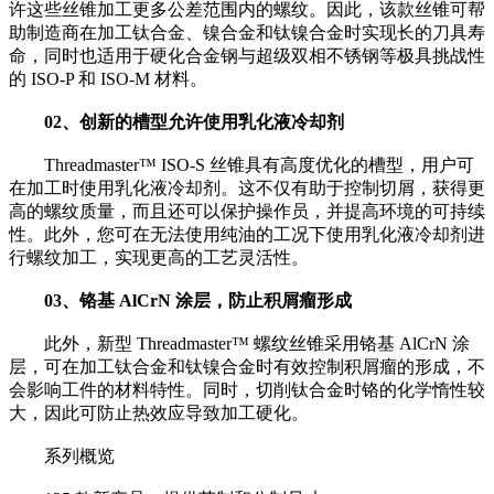
许这些丝锥加工更多公差范围内的螺纹。因此，该款丝锥可帮
助制造商在加工钛合金、镍合金和钛镍合金时实现长的刀具寿
命，同时也适用于硬化合金钢与超级双相不锈钢等极具挑战性
的 ISO-P 和 ISO-M 材料。
02、
创新的槽型允许使用乳化液冷却剂
Threadmaster™ ISO-S 丝锥具有高度优化的槽型，用户可
在加工时使用乳化液冷却剂。这不仅有助于控制切屑，获得更
高的螺纹质量，而且还可以保护操作员，并提高环境的可持续
性。此外，您可在无法使用纯油的工况下使用乳化液冷却剂进
行螺纹加工，实现更高的工艺灵活性。
03、
铬基 AlCrN 涂层，防止积屑瘤形成
此外，新型 Threadmaster™ 螺纹丝锥采用铬基 AlCrN 涂
层，可在加工钛合金和钛镍合金时有效控制积屑瘤的形成，不
会影响工件的材料特性。同时，切削钛合金时铬的化学惰性较
大，因此可防止热效应导致加工硬化。
系列概览