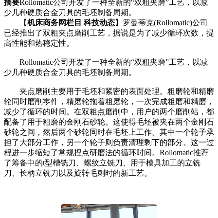
摘要
Rollomatic公司开发了一种全新的“双粗夹磨”工艺，以减
少几种硬质合金刀具的毛坯制备周期。
【
机床商务网栏目 科技动态
】罗曼蒂克(Rollomatic)公司
已经推出了双粗夹点磨削工艺，据说是为了减少循环次数，提
高性能和热稳定性。
Rollomatic公司开发了一种全新的“双粗夹磨”工艺，以减
少几种硬质合金刀具的毛坯制备周期。
夹点磨削主要用于毛坯和紧密的表面处理。粗磨轮和精磨
轮同时磨削零件，精磨轮拖着粗磨轮，一次完成粗磨和精磨，
减少了循环的时间。在双粗点磨削中，用户的两个磨削站，都
配备了用于粗磨的金刚石砂轮。这使得毛坯被夹在两个金刚石
砂轮之间，然后两个砂轮同时在毛坯上工作。其中一个轮子承
担了大部分工作，另一个轮子则负责清理剩下的部分。这一过
程进一步缩短了常规捏点研磨法的循环时间。Rollomatic推荐
了筹备中的t型槽铣刀、螺纹立铣刀、用于模具加工的立铣
刀、长柄立铣刀以及旋转毛刺时的新工艺。