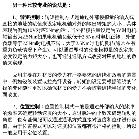
另一种
比较专业的说法
是
：
1、转矩控制：
转矩控制方式是通过外部模拟量的输入或
直接的地址的赋值来设定电机轴对外的输出转矩的大小，具体
表现为例如10V对应5Nm的话，当外部模拟量设定为5V时电机
轴输出为2.5Nm:如果电机轴负载低于2.5Nm时电机正转，外部
负载等于2.5Nm时电机不转，大于2.5Nm时电机反转(通常在有
重力负载情况下产生)。可以通过即时的改变模拟量的设定来
改变设定的力矩大小，也可通过通讯方式改变对应的地址的数
值来实现。
应用主要在对材质的受力有严格要求的缠绕和放卷的装置
中，例如饶线装置或拉光纤设备，转矩的设定要根据缠绕的半
径的变化随时更改以确保材质的受力不会随着缠绕半径的变化
而改变。
2、位置控制：
位置控制模式一般是通过外部输入的脉冲
的频率来确定转动速度的大小，通过脉冲的个数来确定转动的
角度，也有些伺服可以通过通讯方式直接对速度和位移进行赋
值。由于位置模式可以对速度和位置都有很严格的控制，所以
一般应用于定位装置。