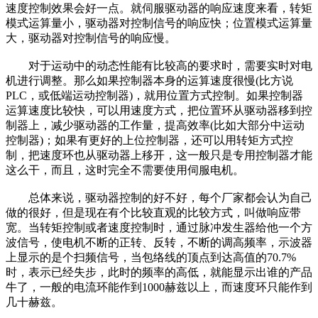
速度控制效果会好一点。就伺服驱动器的响应速度来看，转矩
模式运算量小，驱动器对控制信号的响应快；位置模式运算量
大，驱动器对控制信号的响应慢。
对于运动中的动态性能有比较高的要求时，需要实时对电
机进行调整。那么如果控制器本身的运算速度很慢(比方说
PLC，或低端运动控制器)，就用位置方式控制。如果控制器
运算速度比较快，可以用速度方式，把位置环从驱动器移到控
制器上，减少驱动器的工作量，提高效率(比如大部分中运动
控制器)；如果有更好的上位控制器，还可以用转矩方式控
制，把速度环也从驱动器上移开，这一般只是专用控制器才能
这么干，而且，这时完全不需要使用伺服电机。
总体来说，驱动器控制的好不好，每个厂家都会认为自己
做的很好，但是现在有个比较直观的比较方式，叫做响应带
宽。当转矩控制或者速度控制时，通过脉冲发生器给他一个方
波信号，使电机不断的正转、反转，不断的调高频率，示波器
上显示的是个扫频信号，当包络线的顶点到达高值的70.7%
时，表示已经失步，此时的频率的高低，就能显示出谁的产品
牛了，一般的电流环能作到1000赫兹以上，而速度环只能作到
几十赫兹。