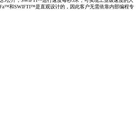
公斤，SWIFTI™运行速度每秒5米，可实现工业级速度的人
™和SWIFTI™是直观设计的，因此客户无需依靠内部编程专