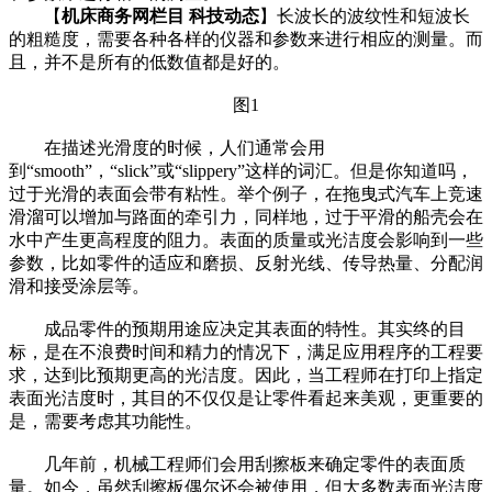
【
机床商务网栏目 科技动态
】长波长的波纹性和短波长
的粗糙度，需要各种各样的仪器和参数来进行相应的测量。而
且，并不是所有的低数值都是好的。
图1
在描述光滑度的时候，人们通常会用
到“smooth”，“slick”或“slippery”这样的词汇。但是你知道吗，
过于光滑的表面会带有粘性。举个例子，在拖曳式汽车上竞速
滑溜可以增加与路面的牵引力，同样地，过于平滑的船壳会在
水中产生更高程度的阻力。表面的质量或光洁度会影响到一些
参数，比如零件的适应和磨损、反射光线、传导热量、分配润
滑和接受涂层等。
成品零件的预期用途应决定其表面的特性。其实终的目
标，是在不浪费时间和精力的情况下，满足应用程序的工程要
求，达到比预期更高的光洁度。因此，当工程师在打印上指定
表面光洁度时，其目的不仅仅是让零件看起来美观，更重要的
是，需要考虑其功能性。
几年前，机械工程师们会用刮擦板来确定零件的表面质
量。如今，虽然刮擦板偶尔还会被使用，但大多数表面光洁度