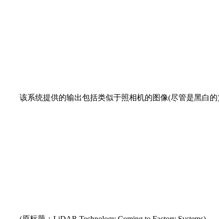
该系统提供的输出包括类似于照相机的图像(尽管是黑白的)。
(原标题：LiDAR Technology Coming to Factory Systems)