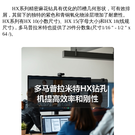
HX系列精密麻花钻具有优化的凹槽几何形状，可有效排
屑，其留下的独特的紫色和青铜氧化物涂层增加了耐磨性。
HX系列有HX 10(小数尺寸)、HX 15(字母大小)和HX 18(线规
尺寸)，多马普拉米特也提供了29件分数集(尺寸1/16 " - 1/2 " x
64 /)。