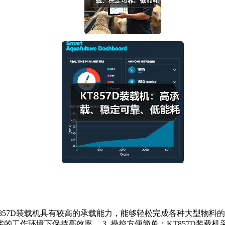
：KT857D装载机具有较高的承载能力，能够轻松完成各种大型物料
工作环境下保持高效率。 3. 操控方便简单：KT857D装