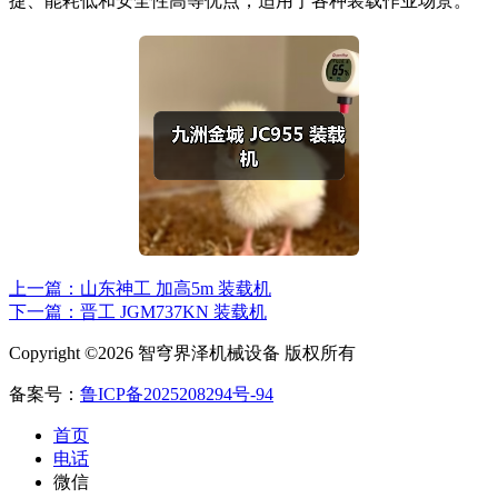
捷、能耗低和安全性高等优点，适用于各种装载作业场景。
上一篇：山东神工 加高5m 装载机
下一篇：晋工 JGM737KN 装载机
Copyright ©2026 智穹界泽机械设备 版权所有
备案号：
鲁ICP备2025208294号-94
首页
电话
微信