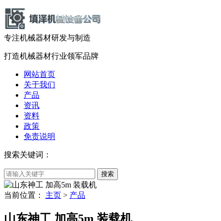
专注机械器材
研发
与
制造
打造机械器材
行业领军品牌
网站首页
关于我们
产品
资讯
资料
政策
免责说明
搜索关键词：
当前位置：
主页
>
产品
山东神工 加高5m 装载机