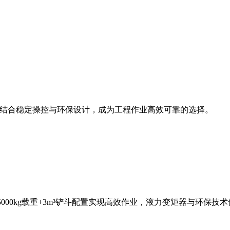
斗容量，结合稳定操控与环保设计，成为工程作业高效可靠的选择。
，5000kg载重+3m³铲斗配置实现高效作业，液力变矩器与环