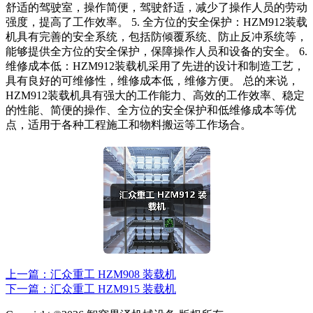
舒适的驾驶室，操作简便，驾驶舒适，减少了操作人员的劳动
强度，提高了工作效率。 5. 全方位的安全保护：HZM912装载
机具有完善的安全系统，包括防倾覆系统、防止反冲系统等，
能够提供全方位的安全保护，保障操作人员和设备的安全。 6.
维修成本低：HZM912装载机采用了先进的设计和制造工艺，
具有良好的可维修性，维修成本低，维修方便。 总的来说，
HZM912装载机具有强大的工作能力、高效的工作效率、稳定
的性能、简便的操作、全方位的安全保护和低维修成本等优
点，适用于各种工程施工和物料搬运等工作场合。
上一篇：汇众重工 HZM908 装载机
下一篇：汇众重工 HZM915 装载机