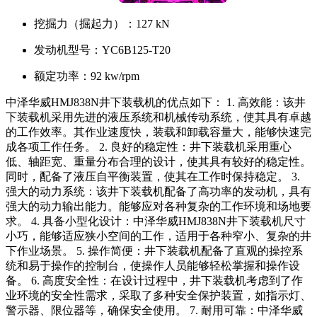
挖掘力（掘起力）：
127 kN
发动机型号：
YC6B125-T20
额定功率：
92 kw/rpm
中泽华威HMJ838N井下装载机的优点如下： 1. 高效能：该井
下装载机采用先进的液压系统和机械传动系统，使其具有卓越
的工作效率。其作业速度快，装载和卸载容量大，能够快速完
成各项工作任务。 2. 良好的稳定性：井下装载机采用重心
低、轴距宽、重量分布合理的设计，使其具有较好的稳定性。
同时，配备了液压自平衡装置，使其在工作时保持稳定。 3.
强大的动力系统：该井下装载机配备了高功率的发动机，具有
强大的动力输出能力。能够应对各种复杂的工作环境和场地要
求。 4. 具备小型化设计：中泽华威HMJ838N井下装载机尺寸
小巧，能够适应狭小空间的工作，适用于各种窄小、复杂的井
下作业场景。 5. 操作简便：井下装载机配备了直观的操控系
统和易于操作的控制台，使操作人员能够轻松掌握和操作设
备。 6. 高度安全性：在设计过程中，井下装载机考虑到了作
业环境的安全性需求，采取了多种安全保护装置，如指示灯、
警示器、限位器等，确保安全使用。 7. 耐用可靠：中泽华威