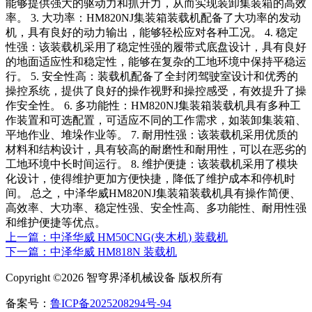
能够提供强大的驱动力和抓升力，从而实现装卸集装箱的高效
率。 3. 大功率：HM820NJ集装箱装载机配备了大功率的发动
机，具有良好的动力输出，能够轻松应对各种工况。 4. 稳定
性强：该装载机采用了稳定性强的履带式底盘设计，具有良好
的地面适应性和稳定性，能够在复杂的工地环境中保持平稳运
行。 5. 安全性高：装载机配备了全封闭驾驶室设计和优秀的
操控系统，提供了良好的操作视野和操控感受，有效提升了操
作安全性。 6. 多功能性：HM820NJ集装箱装载机具有多种工
作装置和可选配置，可适应不同的工作需求，如装卸集装箱、
平地作业、堆垛作业等。 7. 耐用性强：该装载机采用优质的
材料和结构设计，具有较高的耐磨性和耐用性，可以在恶劣的
工地环境中长时间运行。 8. 维护便捷：该装载机采用了模块
化设计，使得维护更加方便快捷，降低了维护成本和停机时
间。 总之，中泽华威HM820NJ集装箱装载机具有操作简便、
高效率、大功率、稳定性强、安全性高、多功能性、耐用性强
和维护便捷等优点。
上一篇：中泽华威 HM50CNG(夹木机) 装载机
下一篇：中泽华威 HM818N 装载机
Copyright ©2026 智穹界泽机械设备 版权所有
备案号：
鲁ICP备2025208294号-94