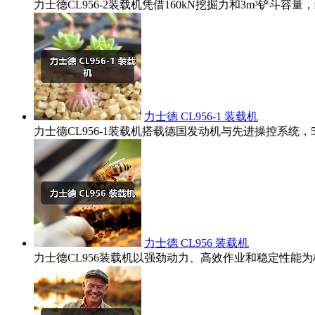
力士德CL956-2装载机凭借160kN挖掘力和3m³铲
力士德 CL956-1 装载机
力士德CL956-1装载机搭载德国发动机与先进操控系统
力士德 CL956 装载机
力士德CL956装载机以强劲动力、高效作业和稳定性