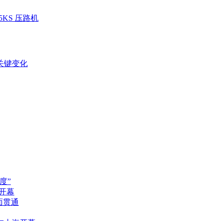
05KS 压路机
关键变化
度”
圳开幕
面贯通