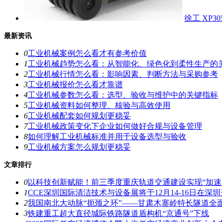
徐工 XP3
最新资讯
0
工业机械案例怎么看才有参考价值
1
工业机械趋势怎么看：从智能化、绿色化到柔性生产的
2
工业机械行情怎么看：影响因素、判断方法与采购参考
3
工业机械报价怎么看才靠谱
4
工业机械参数怎么看：选型、验收与维护中的关键指标
5
工业机械资料如何整理、核验与高效使用
6
工业机械配套如何规划更稳妥
7
工业机械政策变化下企业如何做好合规与设备管理
8
如何理解工业机械标准并用于设备选型与验收
9
工业机械方案怎么规划更稳妥
文章排行
0
以科技创新赋能！前三季度重庆轨道交通建设实现“加速
1
CCE深圳国际清洁技术与设备展将于12月14-16日在深
2
我国南北大动脉“扼颈之环”――甘肃木寨岭特长隧道全
3
铁建重工超大直径城际铁路隧道盾构机“京通号”下线