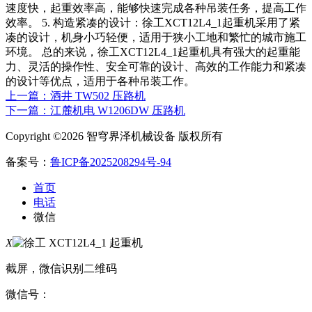
速度快，起重效率高，能够快速完成各种吊装任务，提高工作
效率。 5. 构造紧凑的设计：徐工XCT12L4_1起重机采用了紧
凑的设计，机身小巧轻便，适用于狭小工地和繁忙的城市施工
环境。 总的来说，徐工XCT12L4_1起重机具有强大的起重能
力、灵活的操作性、安全可靠的设计、高效的工作能力和紧凑
的设计等优点，适用于各种吊装工作。
上一篇：酒井 TW502 压路机
下一篇：江麓机电 W1206DW 压路机
Copyright ©2026 智穹界泽机械设备 版权所有
备案号：
鲁ICP备2025208294号-94
首页
电话
微信
X
截屏，微信识别二维码
微信号：