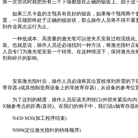
第一次尝试时就把所有三个下颌都放在正确的锯齿上。由于这
如果三爪卡盘的主颚具有良好的锯齿，如果每个颚用两个套
置，一旦颌部终处于正确的锯齿状，那么操作人员将不得不重
到作业再次运行为止。
一种低成本、高质量的激光笔可以使夹爪安装过程流线化。激
装。也就是说，操作人员还必须找到一种方法，将激光指针正
人员专门为激光笔安装一个转塔。在这种情况下，保持激光在
剂和碎片的影响。
安装激光指针后，操作人员必须将其位置校准到所需的下颌位置
寄存器-(或其他制造商设备上的等效寄存器)，从设备的参考位
为了达到的精度，操作人员应该关闭钳口(外部夹紧应向内)
X轴参考点的距离(直径)。在我们的例子中，我们说x轴寄存器的
N450 M30(加工程序结束)
N999(定位激光指针的特殊顺序)