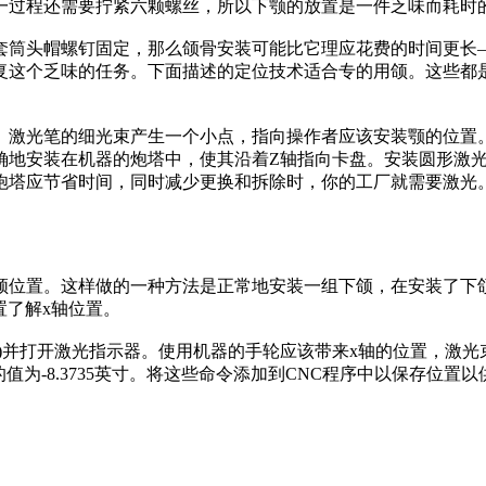
一过程还需要拧紧六颗螺丝，所以下颚的放置是一件乏味而耗时
筒头帽螺钉固定，那么颌骨安装可能比它理应花费的时间更长—
复这个乏味的任务。下面描述的定位技术适合专的用颌。这些都
光笔的细光束产生一个小点，指向操作者应该安装颚的位置。这
确地安装在机器的炮塔中，使其沿着Z轴指向卡盘。安装圆形激
炮塔应节省时间，同时减少更换和拆除时，你的工厂就需要激光
。这样做的一种方法是正常地安装一组下颌，在安装了下颌之后，
置了解x轴位置。
并打开激光指示器。使用机器的手轮应该带来x轴的位置，激光束
值为-8.3735英寸。将这些命令添加到CNC程序中以保存位置以