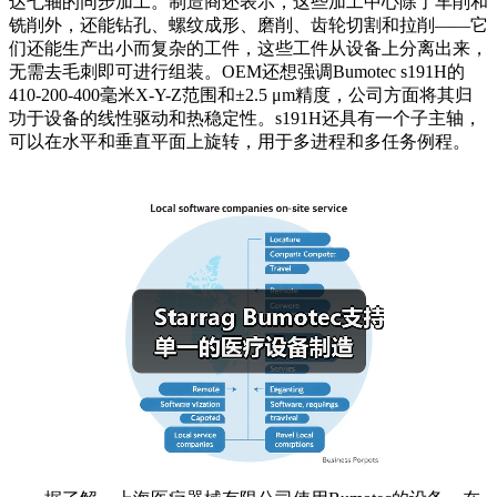
达七轴的同步加工。制造商还表示，这些加工中心除了车削和
铣削外，还能钻孔、螺纹成形、磨削、齿轮切割和拉削——它
们还能生产出小而复杂的工件，这些工件从设备上分离出来，
无需去毛刺即可进行组装。OEM还想强调Bumotec s191H的
410-200-400毫米X-Y-Z范围和±2.5 μm精度，公司方面将其归
功于设备的线性驱动和热稳定性。s191H还具有一个子主轴，
可以在水平和垂直平面上旋转，用于多进程和多任务例程。