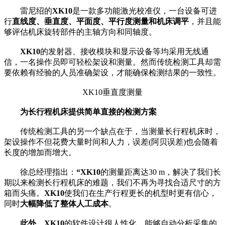
雷尼绍的
XK10
是一款多功能激光校准仪，一台设备可进
行
直线度、垂直度、平面度、平行度测量和机床调平
，并且能
够评估机床旋转部件的主轴方向和同轴度。
XK10
的发射器、接收模块和显示设备等均采用无线通
信，一名操作员即可轻松架设和测量。然而传统检测工具却需
要依赖有经验的人员准确架设，才能确保检测结果的一致性。
XK10垂直度测量
为长行程机床提供简单直接的检测方案
传统检测工具的另一个缺点在于，当测量长行程机床时，
架设操作不但花费大量时间和人力，误差(阿贝误差)也会随着
长度的增加而增大。
徐总经理指出：
“
XK10
的测量距离达30 m，解决了我们长
期以来检测长行程机床的难题，我们不再为寻找合适尺寸的方
箱而头痛。
XK10
使我们在生产行程更长的机型时更有信心，
同时
大幅降低了整体人工成本
。
此外
，
XK10
的软件设计很人性化，能够自动分析采集的