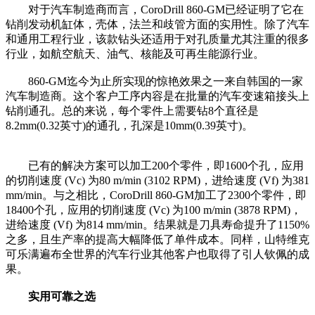
对于汽车制造商而言，CoroDrill 860-GM已经证明了它在
钻削发动机缸体，壳体，法兰和歧管方面的实用性。除了汽车
和通用工程行业，该款钻头还适用于对孔质量尤其注重的很多
行业，如航空航天、油气、核能及可再生能源行业。
860-GM迄今为止所实现的惊艳效果之一来自韩国的一家
汽车制造商。这个客户工序内容是在批量的汽车变速箱接头上
钻削通孔。总的来说，每个零件上需要钻8个直径是
8.2mm(0.32英寸)的通孔，孔深是10mm(0.39英寸)。
已有的解决方案可以加工200个零件，即1600个孔，应用
的切削速度 (Vc) 为80 m/min (3102 RPM)，进给速度 (Vf) 为381
mm/min。与之相比，CoroDrill 860-GM加工了2300个零件，即
18400个孔，应用的切削速度 (Vc) 为100 m/min (3878 RPM)，
进给速度 (Vf) 为814 mm/min。结果就是刀具寿命提升了1150%
之多，且生产率的提高大幅降低了单件成本。同样，山特维克
可乐满遍布全世界的汽车行业其他客户也取得了引人钦佩的成
果。
实用可靠之选