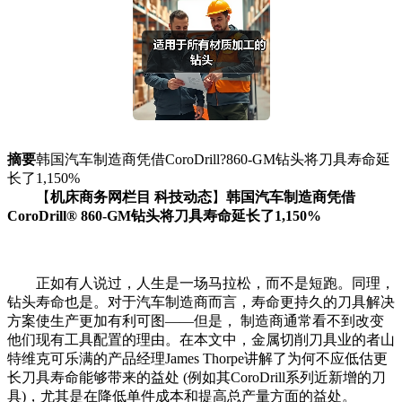
摘要
韩国汽车制造商凭借CoroDrill?860-GM钻头将刀具寿命延
长了1,150%
【
机床商务网栏目 科技动态
】
韩国汽车制造商凭借
CoroDrill® 860-GM钻头将刀具寿命延长了1,150%
正如有人说过，人生是一场马拉松，而不是短跑。同理，
钻头寿命也是。对于汽车制造商而言，寿命更持久的刀具解决
方案使生产更加有利可图——但是， 制造商通常看不到改变
他们现有工具配置的理由。在本文中，金属切削刀具业的者山
特维克可乐满的产品经理James Thorpe讲解了为何不应低估更
长刀具寿命能够带来的益处 (例如其CoroDrill系列近新增的刀
具)，尤其是在降低单件成本和提高总产量方面的益处。