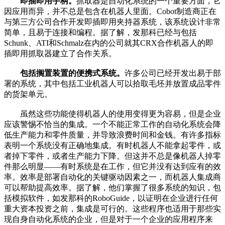
即插即用手柄。
抓取器是自动化系统的一个重要方面，它
因应用而异，并不总是包含在机器人里面。Cobot制造商正在
与第三方公司合作开发即插即用夹持器系统，该系统设计非常
简单，且易于连接和编程。据了解，发那科已经与包括
Schunk、ATI和Schmalz在内的公司就其CRX合作机器人的即
插即用抓取器建立了合作关系。
包括搁置装置的便携式系统。
许多公司已经开发出易于部
署的系统，其中包括工业机器人可以拾取毛坯并放置成品零件
的货架单元。
虽然这些功能使得机器人的使用变得更为容易，但是企业
应该警惕不恰当的集成。一个不能正常工作的自动化系统会降
低生产能力和零件质量，并导致浪费时间和金钱。有许多指标
表明一个系统没有正确地集成。有时机器人不能拿起零件，或
者掉下零件，或者生产能力下降。但这并不总是像机器人掉零
件那么明显——有时系统是在工作，但它并没有达到应有的效
率。效率是部署自动化的关键驱动因素之一，而机器人集成商
可以帮助提高效率。据了解，他们掌握了很多系统的知识，包
括模拟软件，如发那科的RoboGuide，以证明在企业进行任何
重大资本投资之前，集成是可行的。这些程序也适用于那些实
现自身自动化系统的企业，但是对于一个企业的应用程序来