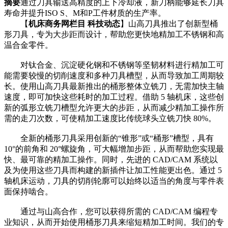
摘要
通过刀具输送高精度的上下冷却液，新刀柄能够延长刀具
寿命并提升ISO S、M和P工件材质的生产率。
【
机床商务网栏目 科技动态
】山高刀具推出了创新型桶
形刀具，专为大步距而设计，帮助您更快地精加工不锈钢和高
温合金零件。
对钛合金、沉淀硬化钢和不锈钢等坚韧材料进行精加工可
能需要较慢的切削速度和多种刀具槽型，从而导致加工周期较
长。使用山高刀具最新推出的桶形整体立铣刀，无需加快主轴
速度，即可加快这些耗时的加工过程。借助 5 轴机床，这些创
新的弧形立铣刀槽型允许更大的步距，从而减少精加工操作所
需的走刀次数，可使精加工速度比传统球头立铣刀快 80%。
全新的桶形刀具采用创新的“锥形”或“桶形”槽型，具有
10°的前角和 20°螺旋角，可大幅增加步距，从而帮助您实现最
快、最可靠的精加工操作。同时，先进的 CAD/CAM 系统以
及为使用这些刀具而构建的新插件让加工性能更出色。通过 5
轴机床运动，刀具的切削轮廓可以始终以适当的角度与零件表
面保持啮合。
通过与山高合作，您可以获得所需的 CAD/CAM 编程专
业知识，从而开始使用桶形刀具来缩短精加工时间。我们的专