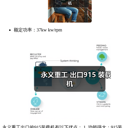
额定功率：
37kw kw/rpm
永义重工出口的915装载机有以下优点： 1. 功能强大：915装