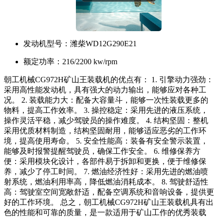
发动机型号：
潍柴WD12G290E21
额定功率：
216/2200 kw/rpm
朝工机械CG972H矿山王装载机的优点有： 1. 引擎动力强劲：
采用高性能发动机，具有强大的动力输出，能够应对各种工
况。 2. 装载能力大：配备大容量斗，能够一次性装载更多的
物料，提高工作效率。 3. 操控稳定：采用先进的液压系统，
操作灵活平稳，减少驾驶员的操作难度。 4. 结构坚固：整机
采用优质材料制造，结构坚固耐用，能够适应恶劣的工作环
境，提高使用寿命。 5. 安全性能高：装备有安全警示装置，
能够及时报警提醒驾驶员，确保工作安全。 6. 维修保养方
便：采用模块化设计，各部件易于拆卸和更换，便于维修保
养，减少了停工时间。 7. 燃油经济性好：采用先进的燃油喷
射系统，燃油利用率高，降低燃油消耗成本。 8. 驾驶舒适性
高：驾驶室空间宽敞舒适，配备空调系统和音响设备，提供更
好的工作环境。 总之，朝工机械CG972H矿山王装载机具有出
色的性能和可靠的质量，是一款适用于矿山工作的优秀装载