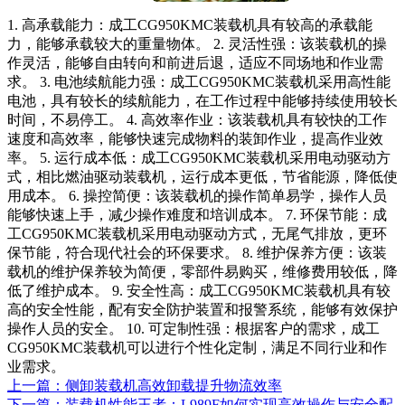
1. 高承载能力：成工CG950KMC装载机具有较高的承载能
力，能够承载较大的重量物体。 2. 灵活性强：该装载机的操
作灵活，能够自由转向和前进后退，适应不同场地和作业需
求。 3. 电池续航能力强：成工CG950KMC装载机采用高性能
电池，具有较长的续航能力，在工作过程中能够持续使用较长
时间，不易停工。 4. 高效率作业：该装载机具有较快的工作
速度和高效率，能够快速完成物料的装卸作业，提高作业效
率。 5. 运行成本低：成工CG950KMC装载机采用电动驱动方
式，相比燃油驱动装载机，运行成本更低，节省能源，降低使
用成本。 6. 操控简便：该装载机的操作简单易学，操作人员
能够快速上手，减少操作难度和培训成本。 7. 环保节能：成
工CG950KMC装载机采用电动驱动方式，无尾气排放，更环
保节能，符合现代社会的环保要求。 8. 维护保养方便：该装
载机的维护保养较为简便，零部件易购买，维修费用较低，降
低了维护成本。 9. 安全性高：成工CG950KMC装载机具有较
高的安全性能，配有安全防护装置和报警系统，能够有效保护
操作人员的安全。 10. 可定制性强：根据客户的需求，成工
CG950KMC装载机可以进行个性化定制，满足不同行业和作
业需求。
上一篇：侧卸装载机高效卸载提升物流效率
下一篇：装载机性能王者：L989F如何实现高效操作与安全配