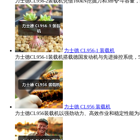
力士德CL956-2装载机凭借160kN挖掘力和3m³铲
力士德 CL956-1 装载机
力士德CL956-1装载机搭载德国发动机与先进操控系统
力士德 CL956 装载机
力士德CL956装载机以强劲动力、高效作业和稳定性