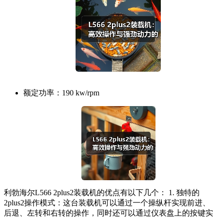
额定功率：
190 kw/rpm
利勃海尔L566 2plus2装载机的优点有以下几个： 1. 独特的
2plus2操作模式：这台装载机可以通过一个操纵杆实现前进、
后退、左转和右转的操作，同时还可以通过仪表盘上的按键实