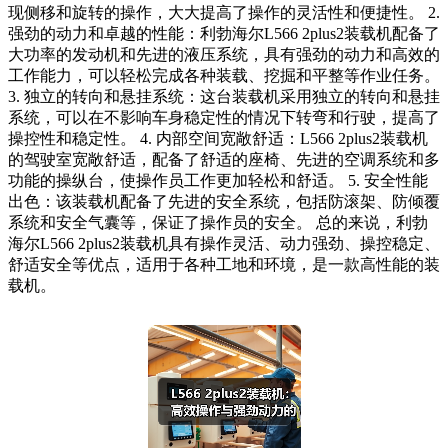
现侧移和旋转的操作，大大提高了操作的灵活性和便捷性。 2.
强劲的动力和卓越的性能：利勃海尔L566 2plus2装载机配备了
大功率的发动机和先进的液压系统，具有强劲的动力和高效的
工作能力，可以轻松完成各种装载、挖掘和平整等作业任务。
3. 独立的转向和悬挂系统：这台装载机采用独立的转向和悬挂
系统，可以在不影响车身稳定性的情况下转弯和行驶，提高了
操控性和稳定性。 4. 内部空间宽敞舒适：L566 2plus2装载机
的驾驶室宽敞舒适，配备了舒适的座椅、先进的空调系统和多
功能的操纵台，使操作员工作更加轻松和舒适。 5. 安全性能
出色：该装载机配备了先进的安全系统，包括防滚架、防倾覆
系统和安全气囊等，保证了操作员的安全。 总的来说，利勃
海尔L566 2plus2装载机具有操作灵活、动力强劲、操控稳定、
舒适安全等优点，适用于各种工地和环境，是一款高性能的装
载机。