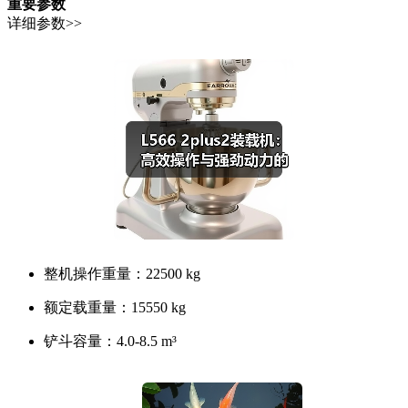
重要参数
详细参数>>
整机操作重量：
22500 kg
额定载重量：
15550 kg
铲斗容量：
4.0-8.5 m³