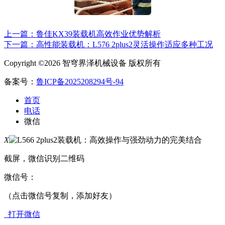
上一篇：鲁佳KX39装载机高效作业优势解析
下一篇：高性能装载机：L576 2plus2灵活操作适应多种工况
Copyright ©2026 智穹界泽机械设备 版权所有
备案号：
鲁ICP备2025208294号-94
首页
电话
微信
X
截屏，微信识别二维码
微信号：
（点击微信号复制，添加好友）
打开微信