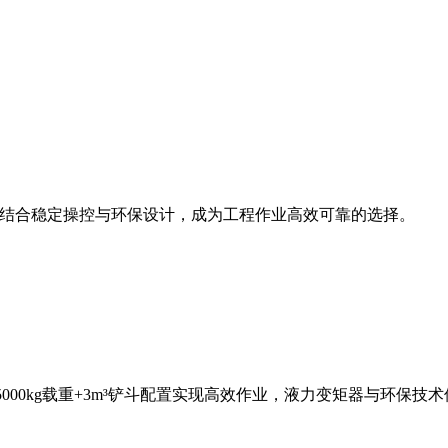
斗容量，结合稳定操控与环保设计，成为工程作业高效可靠的选择。
，5000kg载重+3m³铲斗配置实现高效作业，液力变矩器与环