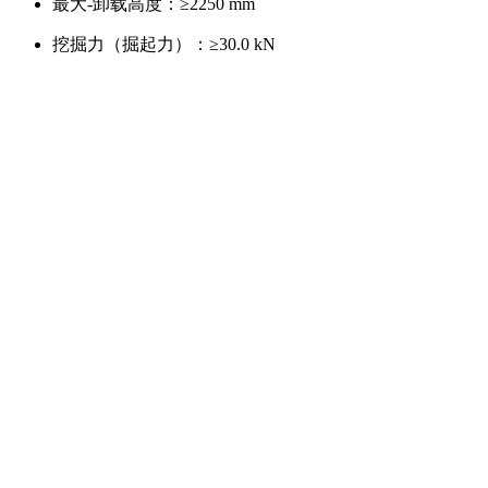
最大-卸载高度：
≥2250 mm
挖掘力（掘起力）：
≥30.0 kN