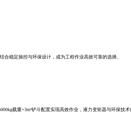
斗容量，结合稳定操控与环保设计，成为工程作业高效可靠的选择。
，5000kg载重+3m³铲斗配置实现高效作业，液力变矩器与环