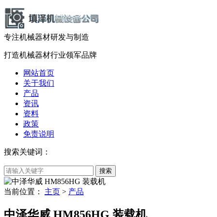
专注机械器材
研发
与
制造
打造机械器材
行业领军品牌
网站首页
关于我们
产品
资讯
资料
政策
免责说明
搜索关键词：
当前位置：
主页
>
产品
中泽华威 HM856HG 装载机