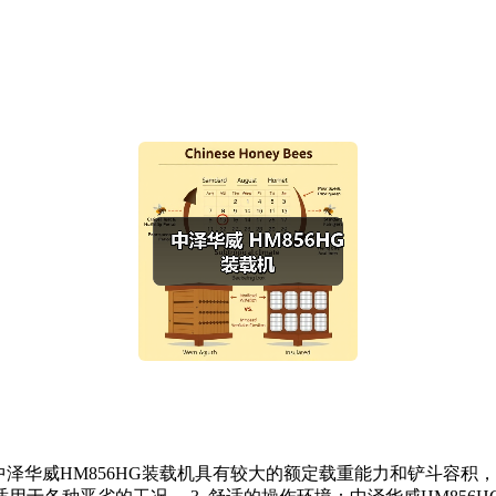
力：中泽华威HM856HG装载机具有较大的额定载重能力和铲斗容积