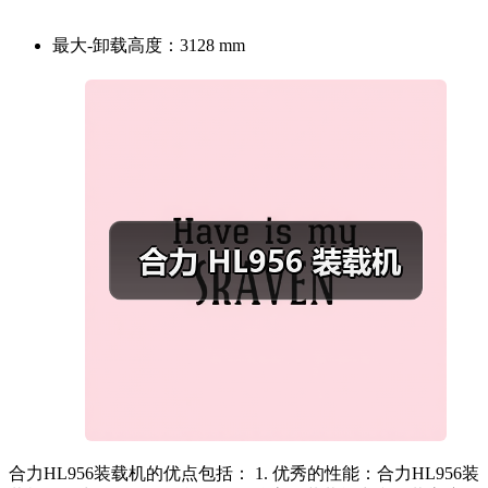
最大-卸载高度：
3128 mm
合力HL956装载机的优点包括： 1. 优秀的性能：合力HL956装