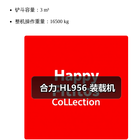
铲斗容量：
3 m³
整机操作重量：
16500 kg