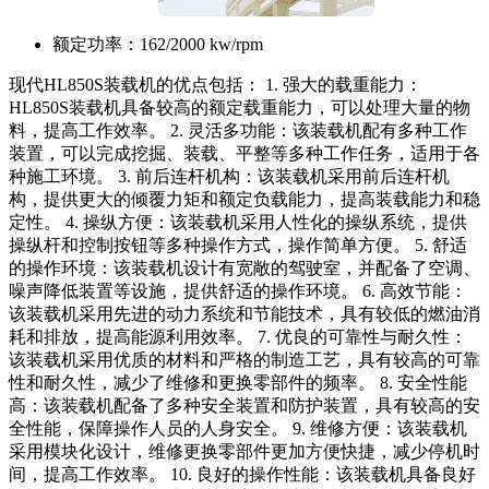
额定功率：
162/2000 kw/rpm
现代HL850S装载机的优点包括： 1. 强大的载重能力：
HL850S装载机具备较高的额定载重能力，可以处理大量的物
料，提高工作效率。 2. 灵活多功能：该装载机配有多种工作
装置，可以完成挖掘、装载、平整等多种工作任务，适用于各
种施工环境。 3. 前后连杆机构：该装载机采用前后连杆机
构，提供更大的倾覆力矩和额定负载能力，提高装载能力和稳
定性。 4. 操纵方便：该装载机采用人性化的操纵系统，提供
操纵杆和控制按钮等多种操作方式，操作简单方便。 5. 舒适
的操作环境：该装载机设计有宽敞的驾驶室，并配备了空调、
噪声降低装置等设施，提供舒适的操作环境。 6. 高效节能：
该装载机采用先进的动力系统和节能技术，具有较低的燃油消
耗和排放，提高能源利用效率。 7. 优良的可靠性与耐久性：
该装载机采用优质的材料和严格的制造工艺，具有较高的可靠
性和耐久性，减少了维修和更换零部件的频率。 8. 安全性能
高：该装载机配备了多种安全装置和防护装置，具有较高的安
全性能，保障操作人员的人身安全。 9. 维修方便：该装载机
采用模块化设计，维修更换零部件更加方便快捷，减少停机时
间，提高工作效率。 10. 良好的操作性能：该装载机具备良好