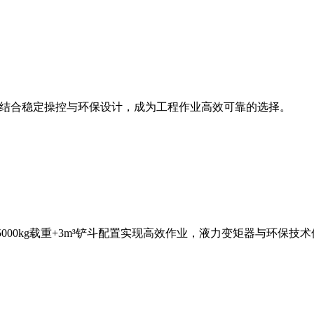
斗容量，结合稳定操控与环保设计，成为工程作业高效可靠的选择。
，5000kg载重+3m³铲斗配置实现高效作业，液力变矩器与环