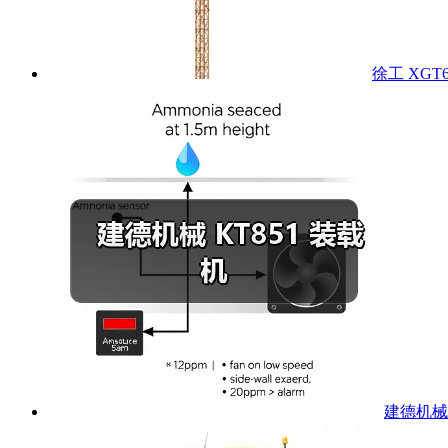
徐工 XGT6
建德机械 