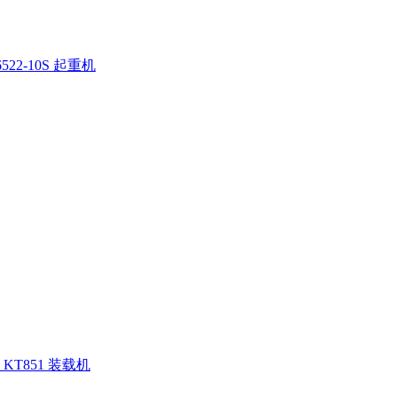
522-10S 起重机
KT851 装载机