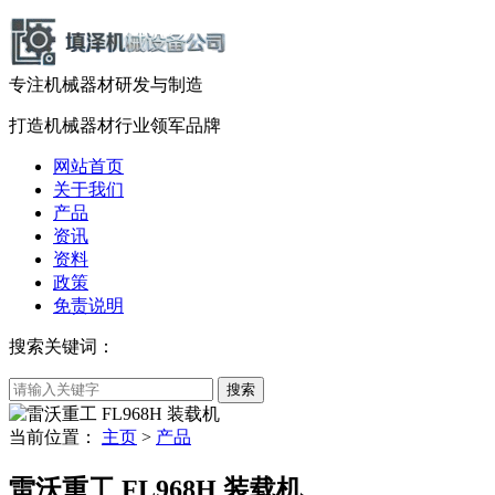
专注机械器材
研发
与
制造
打造机械器材
行业领军品牌
网站首页
关于我们
产品
资讯
资料
政策
免责说明
搜索关键词：
当前位置：
主页
>
产品
雷沃重工 FL968H 装载机