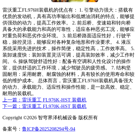
雷沃重工FL976H装载机的优点有： 1. 引擎动力强大：搭载有
优质的发动机，具有高功率输出和低燃油消耗的特点，能够提
供强劲的动力，提高工作效率。 2. 前后桥、变速箱和转向桥
具备大的承载能力和高的可靠性，适应各种恶劣工况，能够应
对重负荷和恶劣作业环境。 3. 前后桥路面适应性好，行驶平
稳，操控灵活，能够应对各种复杂地形和作业要求。 4. 液压
系统采用先进的技术，操作简便，稳定性高，工作效率高。 5.
装卸速度快：装卸装置灵活可调，提高装卸效率，减少工作时
间。 6. 操纵驾驶舒适性好：配备有空调和人性化设计的操作
室，提供舒适的工作环境，减少驾驶员的疲劳感。 7. 结构坚
固耐用：采用耐磨、耐腐蚀的材料，具有较长的使用寿命和较
低的维护成本。 总体而言，雷沃重工FL976H装载机具备强大
的动力、承载能力、适应性和操作性能，是一款高效、稳定、
耐用的装载机。
上一篇：雷沃重工 FL976K-HST 装载机
下一篇：雷沃重工 FL970K-HST 装载机
Copyright ©2026 智穹界泽机械设备 版权所有
备案号：
鲁ICP备2025208294号-94