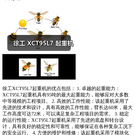
徐工XCT95L7起重机的优点包括： 1. 卓越的起重能力：
XCT95L7起重机具有95吨的最大起重能力，能够应对大多数
中等规模的工程项目。 2. 高效的工作性能：该起重机采用了
先进的技术和设计，具有高效的工作性能，臂长达60米，最大
工作高度可达72米，可以满足复杂工程项目的需求。 3. 稳定
的运行性能：XCT95L7起重机采用了先进的底盘和转台设
计，具有良好的稳定性和可靠性，能够保证在各种复杂工况下
的安全运行。 4. 方便的维护和维修：该起重机采用了模块化