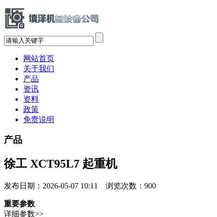
网站首页
关于我们
产品
资讯
资料
政策
免责说明
产品
徐工 XCT95L7 起重机
发布日期：2026-05-07 10:11 浏览次数：
900
重要参数
详细参数>>