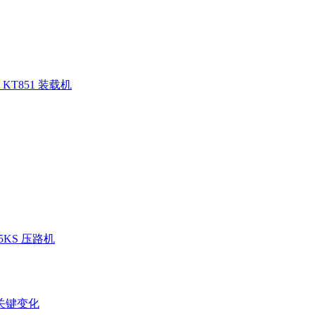
KT851 装载机
05KS 压路机
关键变化