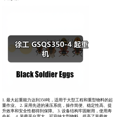
1. 最大起重能力达到350吨，适用于大型工程和重型物料的起
重作业。 2. 采用先进的液压系统，操作简便、稳定性高、提
升效率和安全性都得到保障。 3. 设备结构牢固耐用，使用寿
命长。 4. 装载平台宽大，可容纳大型物料，提高了装载效