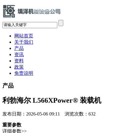
网站首页
关于我们
产品
资讯
资料
政策
免责说明
产品
利勃海尔 L566XPower® 装载机
发布日期：2026-05-06 09:11 浏览次数：
632
重要参数
详细参数>>