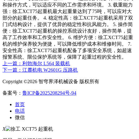
和操作方式，可以适应不同的工作需求和环境。 3. 载重能力
强：徐工XCT75起重机最大起重量达到了75吨，可以应对大
部分的起重任务。 4. 稳定性高：徐工XCT75起重机采用了双
门式结构设计，提供了优异的稳定性和抗风能力。 5. 操作简
便：徐工XCT75起重机的操控系统设计友好，操作简单，提
高了工作效率和工作安全性。 6. 维护方便：徐工XCT75起重
机的维护保养较为便捷，可以降低维护成本和维修时间。 7.
安全性高：徐工XCT75起重机配备了多项安全系统，如超速
报警系统、限位保护系统等，保障了起重过程的安全性。
上一篇：利勃海尔 L564 装载机
下一篇：江麓机电 W2601G 压路机
Copyright ©2026 智穹界泽机械设备 版权所有
备案号：
鲁ICP备2025208294号-94
首页
电话
微信
X