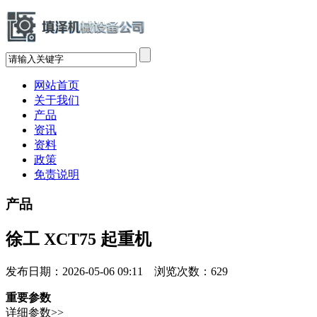
网站首页
关于我们
产品
资讯
资料
政策
免责说明
产品
徐工 XCT75 起重机
发布日期：2026-05-06 09:11 浏览次数：
629
重要参数
详细参数>>