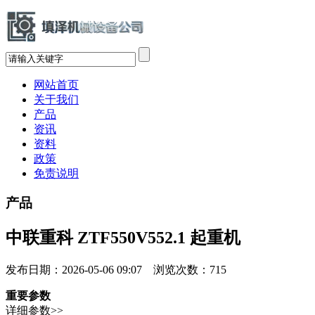
网站首页
关于我们
产品
资讯
资料
政策
免责说明
产品
中联重科 ZTF550V552.1 起重机
发布日期：2026-05-06 09:07 浏览次数：
715
重要参数
详细参数>>